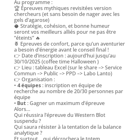
Au programme :
🏆 Épreuves mythiques revisitées version
chercheurs (et sans besoin de nager avec les
gels d’agarose)
🥥 Stratégie, cohésion, et bonne humeur
seront vos meilleurs alliés pour ne pas être
“éteints” 🔥
🍍 Epreuves de confort, parce qu’un aventurier
a besoin d’énergie avant le conseil final !
👉 Date d’inscription : aujourd’hui jusqu’au
30/10/2025 (coffee time Halloween )
👉 Lieu : tableau Excel (sur le share –> Service
Commun –> Public –> PPD –> Labo Lanto)
👉 Organisation :
•
4 équipes
: inscription en équipe de
recherche au nombre de 20/30 personnes par
équipe
•
But
: Gagner un maximum d’épreuve
Alors…
Qui réussira l’épreuve du Western Blot
suspendu ?
Qui saura résister à la tentation de la balance
analytique ?
Et surtout… qui décrochera le totem