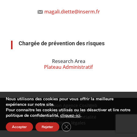
magali.diette@inserm.fr
Chargée de prévention des risques
Research Area
Plateau Administratif
Nous utilisons des cookies pour vous offrir la meilleure
expérience sur notre site.
© Conception Agence CosiWeb
Pour connaitre les cookies utilisés ou les désactiver et lire notre
Contactez-nous
politique de confidentialité,
cliquez-ici
.
Politique de confidentialité
Mentions légales
Fermer la bannière des cookies GDP
Accepter
Rejeter