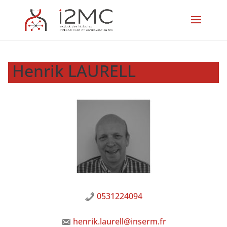
Henrik LAURELL
0531224094
henrik.laurell@inserm.fr