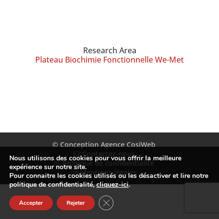
Research Area
Plateau Biochimie Fonctionnelle We-Met
© Conception Agence CosiWeb
Contactez-nous
Nous utilisons des cookies pour vous offrir la meilleure
Politique de confidentialité
expérience sur notre site.
Mentions légales
Pour connaitre les cookies utilisés ou les désactiver et lire notre
politique de confidentialité,
cliquez-ici
.
Fermer la bannière des cookies GDP
Accepter
Rejeter