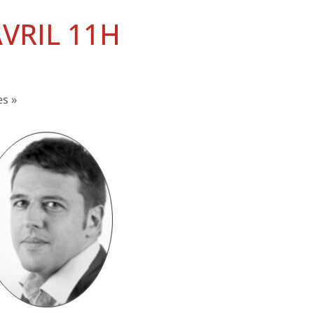
AVRIL 11H
es »