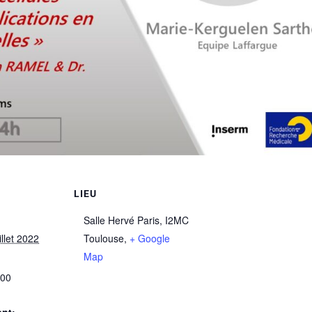
LIEU
Salle Hervé Paris, I2MC
illet 2022
Toulouse
,
+ Google
Map
:00
nt: